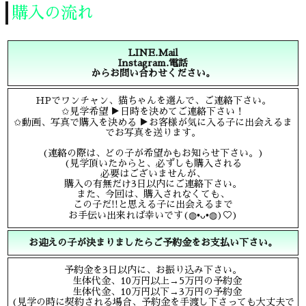
購入の流れ
LINE.Mail
Instagram.電話
からお問い合わせください。
HPでワンチャン、猫ちゃんを選んで、ご連絡下さい。
✩見学希望 ▶︎日時を決めてご連絡下さい！
✩動画、写真で購入を決める ▶︎お客様が気に入る子に出会えるま
でお写真を送ります。
(連絡の際は、どの子が希望かもお知らせ下さい。)
(見学頂いたからと、必ずしも購入される
必要はございませんが、
購入の有無だけ3日以内にご連絡下さい。
また、今回は、購入されなくても、
この子だ!!と思える子に出会えるまで
お手伝い出来れば幸いです(◍•ᴗ•◍)♡)
お迎えの子が決まりましたらご予約金をお支払い下さい。
予約金を3日以内に、お振り込み下さい。
生体代金、10万円以上→5万円の予約金
生体代金、10万円以下→3万円の予約金
(見学の時に契約される場合、予約金を手渡し下さっても大丈夫で