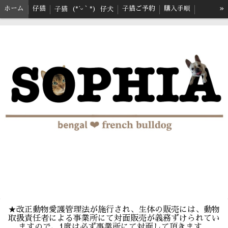
»
ホーム
仔猫
子猫ご予約
購入手順
子猫 (*ˊᵕˋ*) 仔犬
参考価格
生体保証内容
遺伝性疾患について
★改正動物愛護管理法が施行され、生体の販売には、動物
取扱責任者による事業所にて対面販売が義務ずけられてい
ますので、1度は必ず事業所にて対面して頂きます。