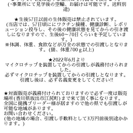
(･事業所にて見学後の空輸、お届けは可能です。送料別
途)
★生後57日以前の生体販売は禁止されています。
(当店では、57日頃ににワクチン接種、健康診断、レボリ
ューション投与し、その後の健康状態を見てからの引き渡
しになりますので、生後60～70日くらいを予定していま
す。)
※体調、体重、食欲などが万全の状態での引渡しとなりま
す。(猫、体重700ｇ以上)
★2022年6月より
マイクロチップを装置してからの引渡しが義務付けられま
した。
必ずマイクロチップを装置してからの引渡しとなります。
引渡し後は、必ず名義変更をしてください!!
★対面販売が義務付けられておりますので必ず一度は販売
場所(香川県坂出市江尻町)まで来て頂く事になります。
全国に提携ブリーダー様が居ますので他の県でも引渡しが
可能な地域があります。
お問い合わせください。
(他の地域の場合、引渡し手数料として3万円前後別途かか
ります。)