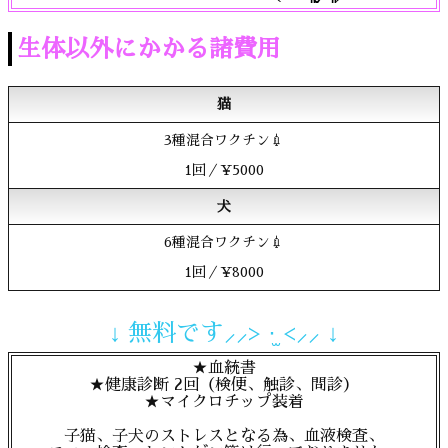
生体以外にかかる諸費用
猫
3種混合ワクチン💉
1回／¥5000
犬
6種混合ワクチン💉
1回／¥8000
↓ 無料です⸝⸝> ·̫ <⸝⸝ ↓
★血統書
★健康診断 2回（検便、触診、問診）
★マイクロチップ装着
子猫、子犬のストレスとなる為、血液検査、